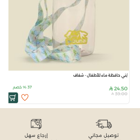
بُني حافظة ماء للأطفال - شفاف
37
%
خصم
24.50
39.00
توصيل مجاني
إرجاع سهل