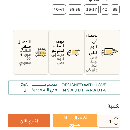
40-41
38-39
36-37
42
35
توصيل
في
موعد
التوصيل
التسليم
مجاني
اليوم
المتوقع
للطلبات
التالي
فوق
من 2 إلى
خاص
199
5 أيام
بجدة،
سعودي
عمل
مكة،
والرياض
الكمية
أضف إلى سلة
إشتري الآن
1
التسوق