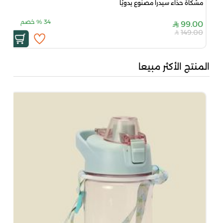
مشكاة حذاء سيدرا مصنوع يدويًا
34
%
خصم
99.00
149.00
المنتج الأكثر مبيعا
بُن
50
00