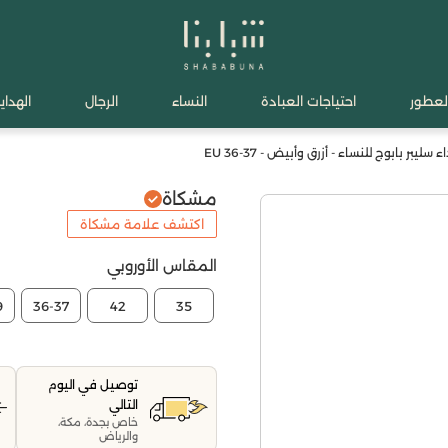
لعطور
احتياجات العبادة
النساء
الرجال
الهدايا
ليبر بابوج للنساء - أزرق وأبيض - EU 36-37
مشكاة
اكتشف علامة مشكاة
المقاس الأوروبي
9
36-37
42
35
توصيل في اليوم
التالي
خاص بجدة، مكة،
والرياض