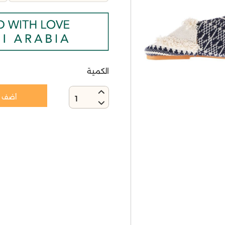
الكمية
أضف إ
1