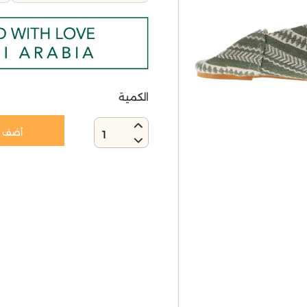
الكمية
أضف إ
1