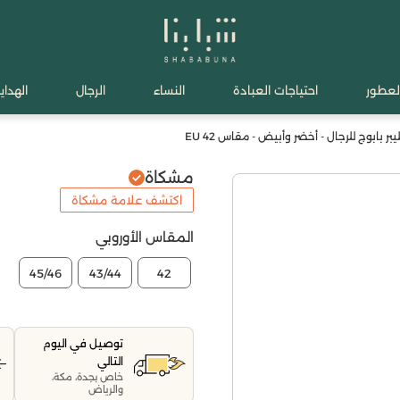
لعطور
احتياجات العبادة
النساء
الرجال
الهدايا
 بابوج للرجال - أخضر وأبيض - مقاس 42 EU
مشكاة
اكتشف علامة مشكاة
المقاس الأوروبي
45/46
43/44
42
توصيل في اليوم
التالي
خاص بجدة، مكة،
والرياض