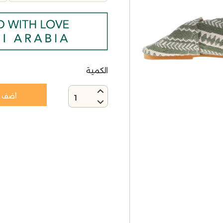
الكمية
أضف إ
1