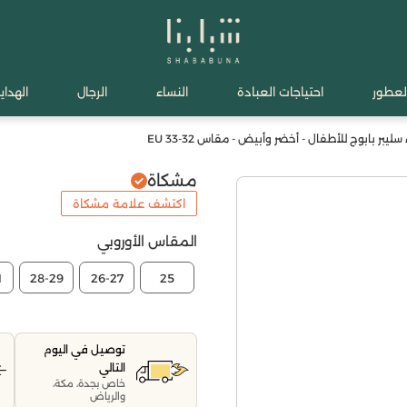
لعطور
احتياجات العبادة
النساء
الرجال
الهدايا
يبر بابوج للأطفال - أخضر وأبيض - مقاس 32-33 EU
مشكاة
اكتشف علامة مشكاة
المقاس الأوروبي
1
28-29
26-27
25
توصيل في اليوم
التالي
خاص بجدة، مكة،
والرياض