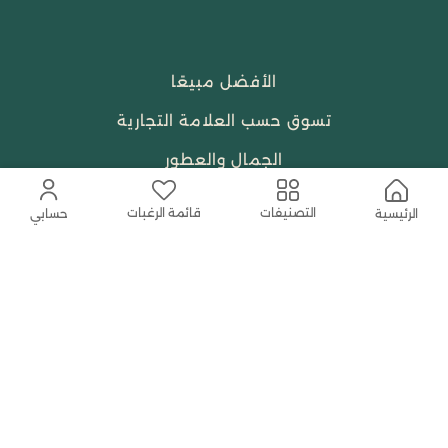
الأفضل مبيعًا
تسوق حسب العلامة التجارية
الجمال والعطور
احتياجات العبادة
قائمة الرغبات
التصنيفات
الرئيسية
حسابي
النساء
حمل التطبيق المجاني الآن
اتصل بنا
help@shababuna.com