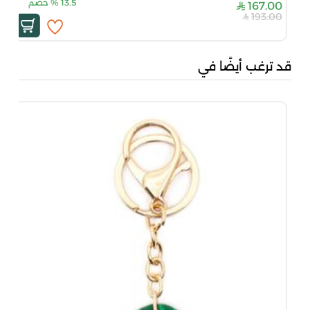
13.5
%
خصم
167.00
193.00
قد ترغب أيضًا في
من 
00