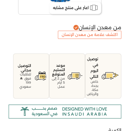
اعثر على منتج مشابه
من معدن الإنسان
اكتشف علامة من معدن الإنسان
توصيل
في
موعد
التوصيل
التسليم
مجاني
اليوم
المتوقع
للطلبات
التالي
فوق
من 2 إلى
خاص
199
5 أيام
بجدة،
سعودي
عمل
مكة،
والرياض
الكمية