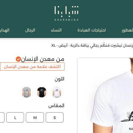
لعطور
احتياجات العبادة
النساء
الرجال
الهدايا
سان تيشيرت مُنظّم رجالي بياقة دائرية - أبيض - XL
من معدن الإنسان
اكتشف علامة من معدن الإنسان
اللون
المقاس
L
M
S