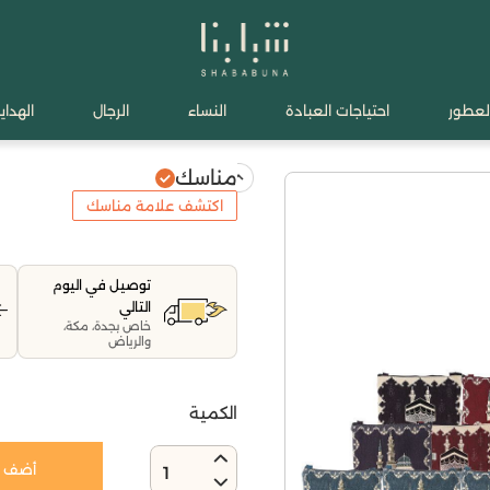
لعطور
احتياجات العبادة
النساء
الرجال
الهدايا
مناسك
اكتشف علامة مناسك
توصيل في اليوم
التالي
خاص بجدة، مكة،
والرياض
الكمية
أضف إ
1