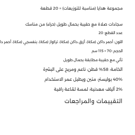
مجموعة هدايا (مناسبة للتوزيعات) = 20 قطعة
سجادات صلاة مع حقيبة بحمال طويل (حراء) من مناسك
عدد القطع: 20
اللون: أحمر داكن (مكة)، أزرق داكن (مكة)، تركواز (مكة)، بنفسجي (مكة)، أحمر داك
الحجم: 70 × 115 سم
تأتي مع حقيبة مطابقة بحمال طويل
الخامة: 58% قطن: ناعم ومريح على البشرة
40% بوليستر: متين ويطيل عمر الاستخدام
2% ألياف معدنية: لمسة لمّاعة راقية
التقييمات والمراجعات