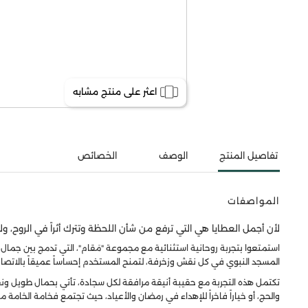
اعثر على منتج مشابه
تفاصيل المنتج
الوصف
الخصائص
المواصفات
لأن أجمل العطايا هي التي ترفع من شأن اللحظة وتترك أثراً في الروح، و
استمتعوا بتجربة روحانية استثنائية مع مجموعة "مَقام"، التي تدمج بين جمال
المسجد النبوي في كل نقش وزخرفة، لتمنح المستخدم إحساساً عميقاً بالاتصال
تكتمل هذه التجربة مع حقيبة أنيقة مرافقة لكل سجادة، تأتي بحمال طويل ون
والحج، أو خياراً فاخراً للإهداء في رمضان والأعياد، حيث تجتمع فخامة الخام