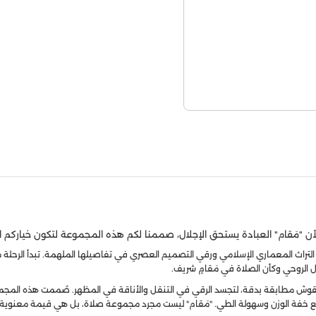
لأن "مَقام" العبادة يستحق الإجلال، صممنا لكم هذه المجموعة لتكون خياركم ال
 التراث المعماري الإسلامي ورقي التصميم العصري في تفاصيلها الملهمة. تبدأ الرحلة
 الروحي وكأن الصلاة في مَقامٍ شريف.
قوش مطابقة بدقة، لتجسد الرقي في التنقل والأناقة في المظهر. صُممت هذه المجموع
ة مع خفة الوزن وسهولة الطي. "مَقام" ليست مجرد مجموعة صلاة، بل هي قيمة معنوية و