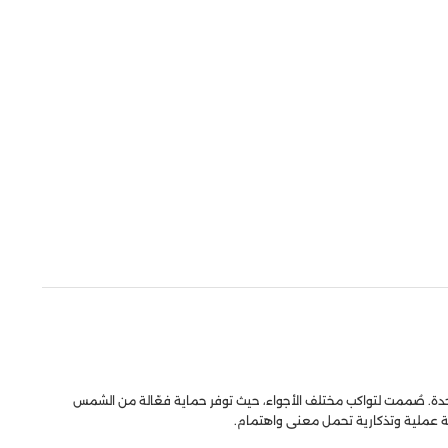
حدة. صُممت لتواكب مختلف الأجواء، حيث توفر حماية فعّالة من الشمس
دية عملية وتذكارية تحمل معنى واهتمام.