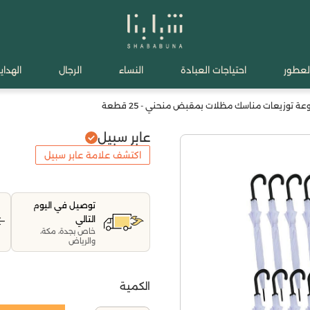
لعطور
احتياجات العبادة
النساء
الرجال
الهدايا
ة توزيعات مناسك مظلات بمقبض منحني - 25 قطعة
عابر سبيل
اكتشف علامة عابر سبيل
توصيل في اليوم
التالي
خاص بجدة، مكة،
والرياض
الكمية