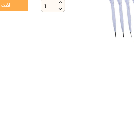
أضف إ
1