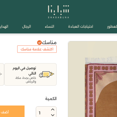
لعطور
احتياجات العبادة
النساء
الرجال
الهدايا
مناسك
اكتشف علامة مناسك
توصيل في اليوم
التالي
خاص بجدة، مكة،
والرياض
الكمية
أضف إ
1