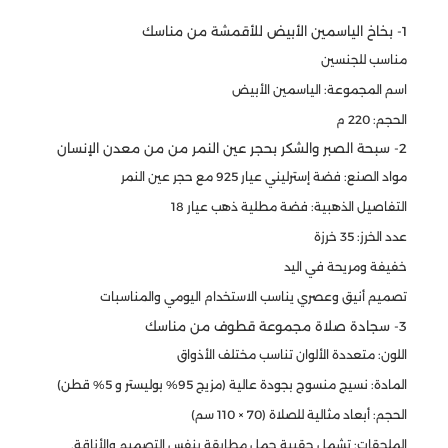
1- بخاخ الياسمين الأبيض للأقمشة من مناسك
مناسب للجنسين
اسم المجموعة: الياسمين الأبيض
الحجم: 220 م
2- سبحة الصبر والشكر بحجر عين النمر من من معدن الإنسان
مواد الصنع: فضة إسترليني عيار 925 مع حجر عين النمر
التفاصيل الذهبية: فضة مطلية ذهب عيار 18
عدد الخرز: 35 خرزة
خفيفة ومريحة في اليد
تصميم أنيق وعصري يناسب الاستخدام اليومي والمناسبات
3- سجادة صلاة مجموعة قطوف من مناسك
اللون: متعددة الألوان تناسب مختلف الأذواق
المادة: نسيج منسوج بجودة عالية (مزيج 95% بوليستر و 5% قطن)
الحجم: أبعاد مثالية للصلاة (70 × 110 سم)
الملحقات: تشمل حقيبة حمل مطابقة بنفس التصميم والأناقة.