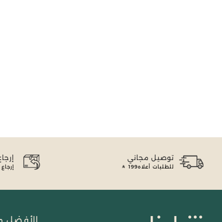
توصيل مجاني
إرجا
للطلبات أعلاه
199
إرجاع
الأفضل مب