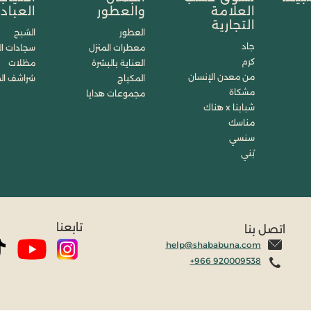
العلامة
والعطور
العباد
التجارية
العطور
السُبح
جاد
معطرات المنزل
سجادات ال
كرم
العناية بالبشرة
مظلات
من معدن الإنسان
المكياج
شراشف ال
مشكاة
مجموعات هدايا
شبابنا x هناك
مناسك
سنسي
بُني
تابعنا
اتصل بنا
help@shababuna.com
+966 920009538