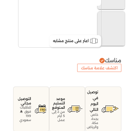
اعثر على منتج مشابه
مناسك
اكتشف علامة مناسك
توصيل
في
موعد
التوصيل
التسليم
مجاني
اليوم
المتوقع
للطلبات
التالي
فوق
من 2 إلى
خاص
199
5 أيام
بجدة،
سعودي
عمل
مكة،
والرياض