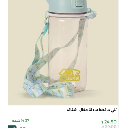
بُني حافظة ماء للأطفال - شفاف
37
%
خصم
24.50
39.00