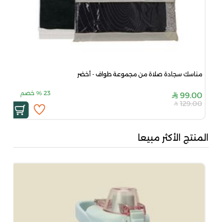
مناسك سجادة صلاة من مجموعة طواف - أخضر
23
%
خصم
99.00
129.00
المنتج الأكثر مبيعا
من 
00