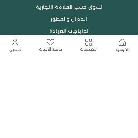
تسوق حسب العلامة التجارية
الجمال والعطور
احتياجات العبادة
النساء
قائمة الرغبات
التصنيفات
الرئيسية
حسابي
حمل التطبيق المجاني الآن
اتصل بنا
help@shababuna.com
+966 920009538
تابعنا