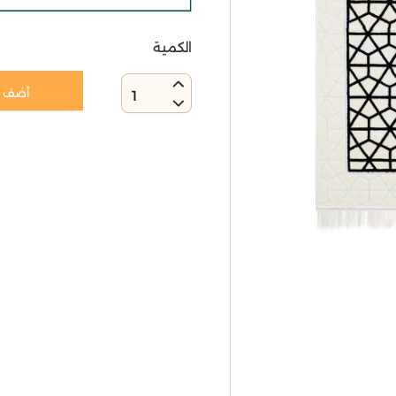
الكمية
أضف إ
1