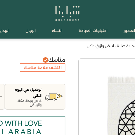
لعطور
احتياجات العبادة
النساء
الرجال
الهدايا
ادة صلاة - أبيض وأزرق داكن
مناسك
اكتشف علامة مناسك
توصيل في اليوم
التالي
خاص بجدة، مكة،
والرياض