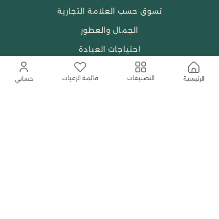
تسوق حسب العلامة التجارية
الجمال والعطور
احتياجات العبادة
النساء
قائمة الرغبات
التصنيفات
الرئيسية
حسابي
حمل التطبيق المجاني الآن
اتصل بنا
help@shababuna.com
+966 920009538
تابعنا