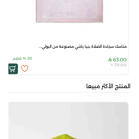
مناسك سجادة الصلاة بنيا باشي مصنوعة من البولي...
20
%
خصم
63.00
79.00
المنتج الأكثر مبيعا
بُن
50
00