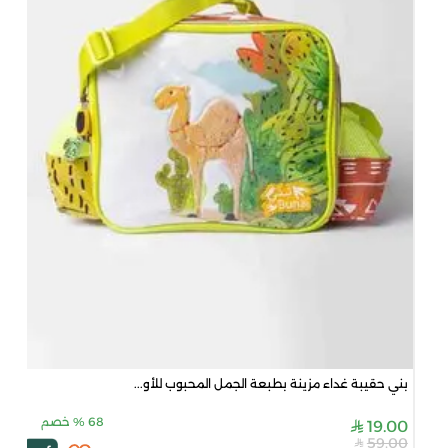
بني حقيبة غداء مزينة بطبعة الجمل المحبوب للأو...
68
%
خصم
19.00
59.00