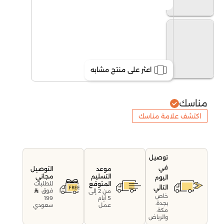
اعثر على منتج مشابه
مناسك
اكتشف علامة مناسك
توصيل
في
موعد
التوصيل
التسليم
مجاني
اليوم
المتوقع
للطلبات
التالي
فوق
من 2 إلى
خاص
199
5 أيام
بجدة،
سعودي
عمل
مكة،
والرياض