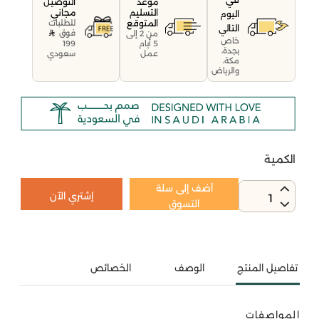
موعد
التوصيل
التسليم
مجاني
اليوم
المتوقع
للطلبات
التالي
فوق
من 2 إلى
خاص
199
5 أيام
بجدة،
سعودي
عمل
مكة،
والرياض
الكمية
أضف إلى سلة
إشتري الآن
1
التسوق
تفاصيل المنتج
الوصف
الخصائص
المواصفات