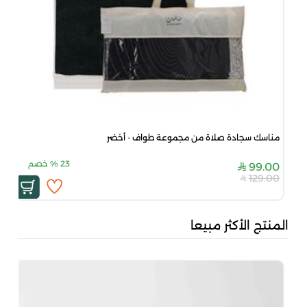
مناسك سجادة صلاة من مجموعة طواف - أخضر
23
%
خصم
99.00
129.00
المنتج الأكثر مبيعا
بُن