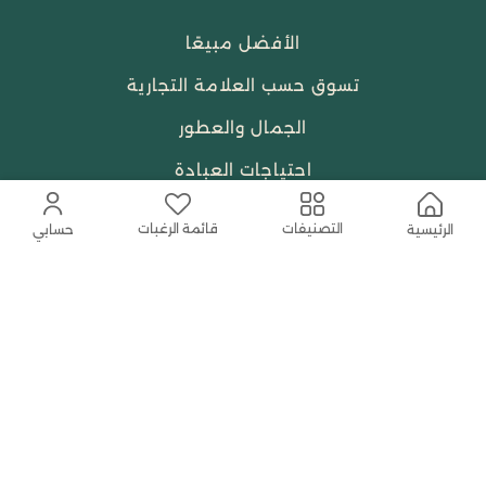
الأفضل مبيعًا
تسوق حسب العلامة التجارية
الجمال والعطور
احتياجات العبادة
النساء
قائمة الرغبات
التصنيفات
الرئيسية
حسابي
حمل التطبيق المجاني الآن
اتصل بنا
help@shababuna.com
+966 920009538