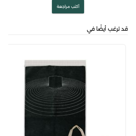
أكتب مراجعة
قد ترغب أيضًا في
منا
00
00