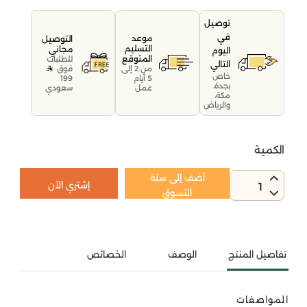
توصيل
في
موعد
التوصيل
التسليم
مجاني
اليوم
المتوقع
للطلبات
التالي
فوق
من 2 إلى
خاص
199
5 أيام
بجدة،
سعودي
عمل
مكة،
والرياض
الكمية
أضف إلى سلة
إشتري الآن
1
التسوق
تفاصيل المنتج
الوصف
الخصائص
المواصفات