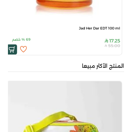
Jad Her Dar EDT 100 ml
69
%
خصم
17.25
55.00
المنتج الأكثر مبيعا
بُن
50
00