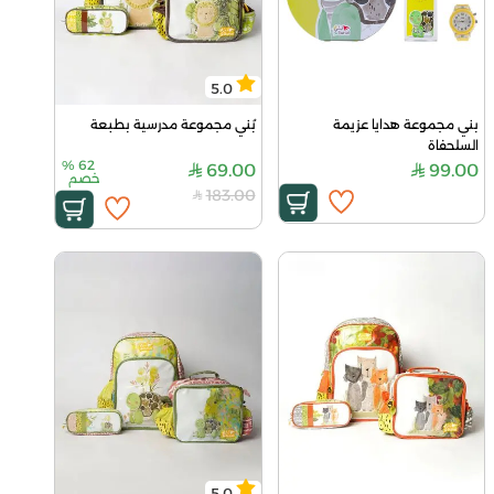
5.0
بني مجموعة هدايا عزيمة 
بُني مجموعة مدرسية بطبعة
السلحفاة
%
62
69.00
99.00
خصم
183.00
5.0