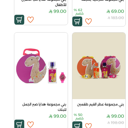
للأطفال
%
62
99.00
69.00
خصم
183.00
بني مجموعة عطر القيم طقمين
بني مجموعة هدايا صبر الجمل 
للبنات
%
50
99.00
99.00
خصم
198.00