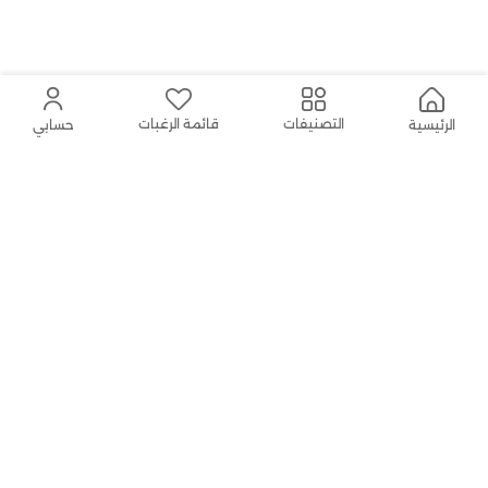
قائمة الرغبات
التصنيفات
الرئيسية
حسابي
توصيل مجاني
إرجاع سهل
للطلبات أعلاه
199
إرجاع الطلب بدون متاعب
العلامات التجارية المحلية
لتسوق خالٍ من المخاطر
صممت بكل حب في المملكة العربية
المعلومات محمية
السعودية