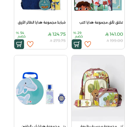
تخلق تألق مجموعة هدايا كتب
شبابنا مجموعة هدايا الطائر الأزرق
%
54
%
29
124.75
141.00
خصم
خصم
273.75
199.00
بُني مجموعة مدرسية بطبعة
بني مجموعة هدايا حُب الدلفين 