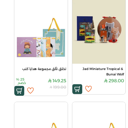
Jad Miniature Tropical & 
تخلق تألق مجموعة هدايا كتب
Bunai Wolf
%
25
149.25
298.00
خصم
199.00