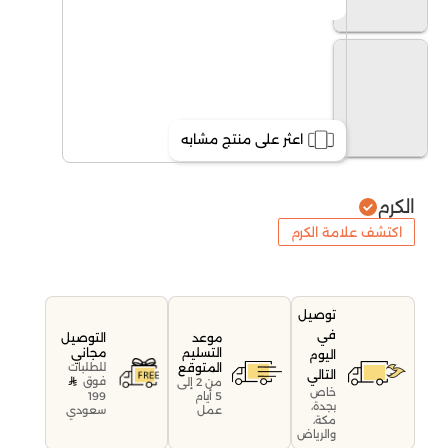
اعثر على منتج مشابه
الكرم
اكتشف علامة الكرم
توصيل
في
موعد
التوصيل
التسليم
مجاني
اليوم
المتوقع
للطلبات
التالي
فوق
من 2 إلى
خاص
199
5 أيام
بجدة،
سعودي
عمل
مكة،
والرياض