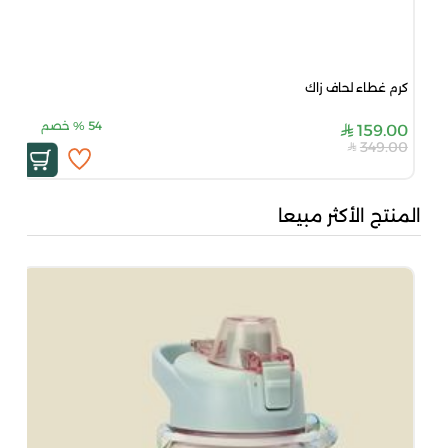
كرم غطاء لحاف زاك
54
%
خصم
159.00
349.00
المنتج الأكثر مبيعا
بُن
50
00