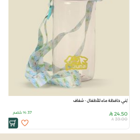
بُني حافظة ماء للأطفال - شفاف
37
%
خصم
24.50
39.00