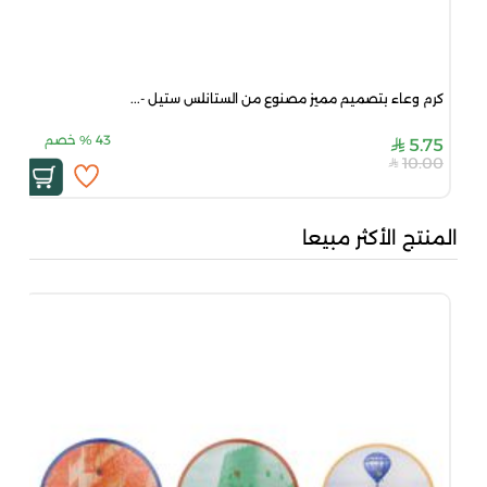
كرم وعاء بتصميم مميز مصنوع من الستانلس ستيل -...
43
%
خصم
5.75
10.00
المنتج الأكثر مبيعا
بني
00
00