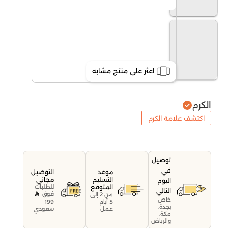
اعثر على منتج مشابه
الكرم
اكتشف علامة الكرم
توصيل
في
موعد
التوصيل
التسليم
مجاني
اليوم
المتوقع
للطلبات
التالي
فوق
من 2 إلى
خاص
199
5 أيام
بجدة،
سعودي
عمل
مكة،
والرياض