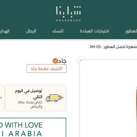
لعطور
احتياجات العبادة
النساء
الرجال
الهدايا
رة لحمل العطور - JM-05
جاد
اكتشف علامة جاد
توصيل في اليوم
التالي
خاص بجدة، مكة،
والرياض