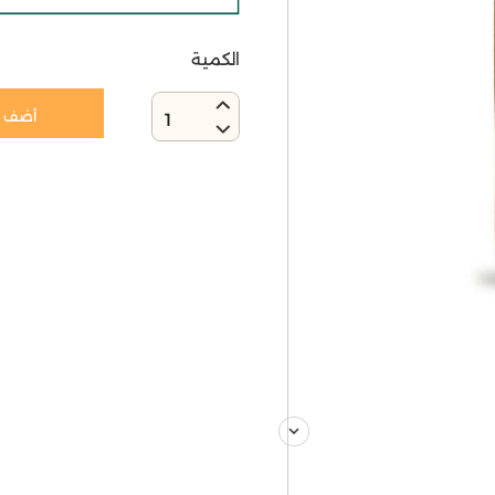
الكمية
أضف إ
1