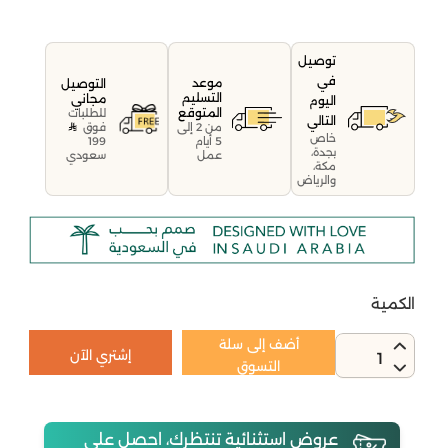
توصيل
في
موعد
التوصيل
التسليم
مجاني
اليوم
المتوقع
للطلبات
التالي
فوق
من 2 إلى
خاص
199
5 أيام
بجدة،
سعودي
عمل
مكة،
والرياض
الكمية
أضف إلى سلة
إشتري الآن
1
التسوق
عروض استثنائية تنتظرك، احصل على