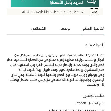
المزيد بأقل الأسعار!
اشتر عطر جاد ولك عطر مجانًا *أضف 2 للسلة
JAD
تفاصيل المنتج
الوصف
الخصائص
المواصفات
عطر الحضارة الإسلامية - قرطبة او دو برفيوم من جاد مناسب لكل من
الرجال والنساء، بتوليفة عطرية زهرية مستوحى من الحضارة الإسلامية. عطر
فخم والذي يجسد حداثة وازدهار مدينة الأندلس "الفردوس المفقود" خلال
حكم المسلمين، برائحة ساحرة تدوم لوقت طويل. يبدأ بالنوتة البارزة
وهي بوميلو وجريب فروت ولوز أخضر وتتبعها النوتة الأساسية وهي شاي
الياسمين وجاردينيا. أما النوتة الكامنة هي مزيج من خشب الصندل وخشب
الأرز والمسك.
مناسب للجنسين
رقم الموديل: 756CE
اسم المجموعة: الحضارة الإسلامية - قرطبة