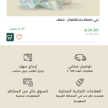
بُني حافظة ماء للأطفال - شفاف
37
%
خصم
24.50
39.00
توصيل مجاني
إرجاع سهل
للطلبات أعلاه
199
إرجاع الطلب بدون متاعب
العلامات التجارية المحلية
لتسوق خالٍ من المخاطر
صممت بكل حب في المملكة العربية
المعلومات محمية
السعودية