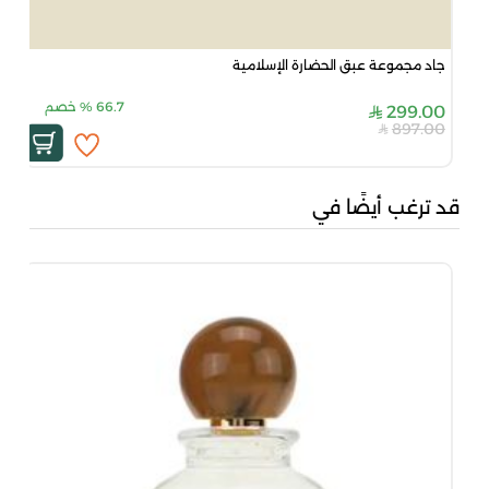
جاد مجموعة عبق الحضارة الإسلامية
66.7
%
خصم
299.00
897.00
قد ترغب أيضًا في
جاد
00