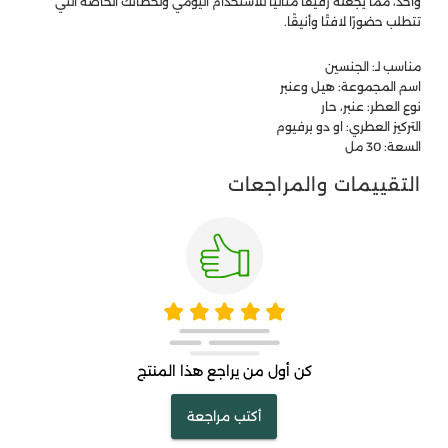
واحد، مما يجعله رفيقًا مثاليًا للاستخدام اليومي ولحظاتك الخاصة التي
تتطلب حضورًا لافتًا وأنيقًا.
مناسب لـ: الجنسين
اسم المجموعة: هيل وعنبر
نوع العطر: عنبر، حار
التركيز العطري: او دو برفيوم
السعة: 30 مل
التقييمات والمراجعات
كن أول من يراجع هذا المنتج
أكتب مراجعة