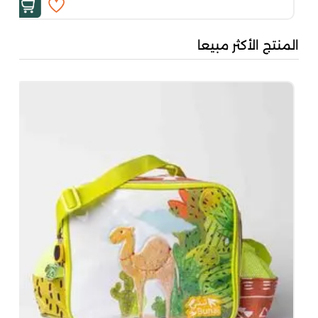
المنتج الأكثر مبيعا
بُن
50
00