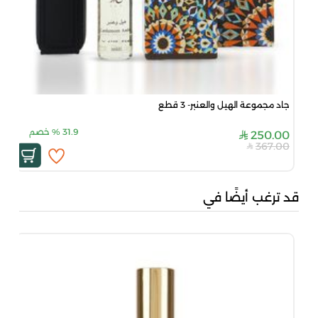
جاد مجموعة الهيل والعنبر- 3 قطع
31.9
%
خصم
250.00
367.00
قد ترغب أيضًا في
جاد
00