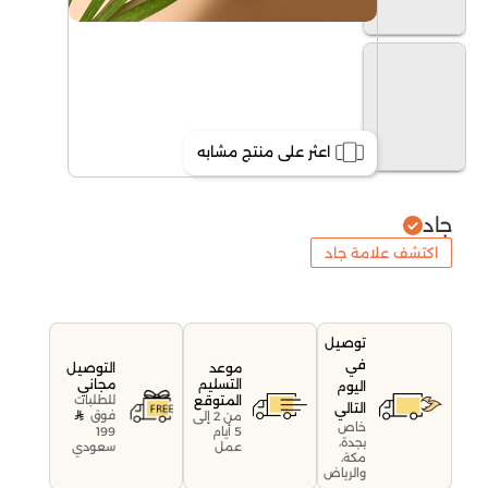
اعثر على منتج مشابه
جاد
اكتشف علامة جاد
توصيل
في
موعد
التوصيل
التسليم
مجاني
اليوم
المتوقع
للطلبات
التالي
فوق
من 2 إلى
خاص
199
5 أيام
بجدة،
سعودي
عمل
مكة،
والرياض