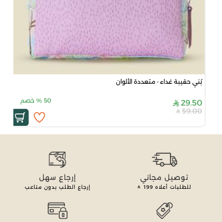
بُني حقيبة غداء - متعددة الألوان
50
%
خصم
29.50
59.00
توصيل مجاني
إرجاع سهل
للطلبات أعلاه
199
إرجاع الطلب بدون متاعب