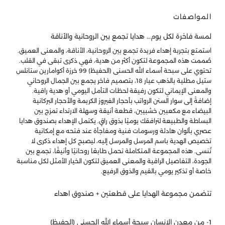
المواصفات
لمسة فاخرة لكل يوم… هدايا تجمع بين الروحانية والأناقة
استمتع بتجربة إهداء فريدة تجمع بين الروحانية، الأناقة، والمعنى العميق.
صُممت هذه المجموعة لتكون أكثر من هدية، فهي ذكرى تبقى في القلب.
تحتوي على سبحة أسماء الله الحسنى (الحفيظ) 99 خرزة أكوامارين ستانلس
ستيل مطلية بالذهب عيار 18، بتصميم فاخر يجمع بين الجمال الروحاني
والمعنى الإيماني لتكون رفيقة لحظات التأمل اليومي أو هدية راقية.
إضافةً إلى سوار السنن الرواتب بأحجار الفيروز الكريمة والأحجار البركانية
البيضاء مع مكعبين خشبيين، قطعة أنيقة وسهلة الارتداء تمزج بين
البساطة والطبيعة لترافقك يوميًا بذوق راقٍ. يكتمل الإهداء بصندوق هدايا
عصري بألوان هادئة ورسومات فنية ومفاجأة عند فتحه مع إمكانية
تخصيص الهدية باسم المرسل والمرسل إليه، ليصبح كل إهداء ذكرى لا
تُنسى. هذه المجموعة المتكاملة تحمل طابعًا روحانيًا وأنيقًا، تجمع بين
الجودة، التفاصيل الراقية والمعنى العميق لتكون الخيار الأمثل لكل مناسبة
خاصة أو تذكير يومي بالقيم والذوق الرفيع.
تتضمن مجموعة الهدايا على قطعتين + صندوق اهداء
1- من معدن الإنسان سبحة أسماء الله الحسنى (الحفيظ)