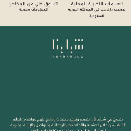
العلامات التجارية المحلية
لتسوق خالٍ من المخاطر
صممت بكل حب في المملكة العربية
المعلومات محمية
السعودية
نطمح في شبابنا لأن نصمم ونوجد منتجات وبرامج تلهم مواطنين العالم
الشباب من خلال الحشمة والأخلاقيات والروحانية والتواصل والإرشاد والتربية
لنصل إلى جيل واعي يهتم بالغد كاهتمامه باليوم