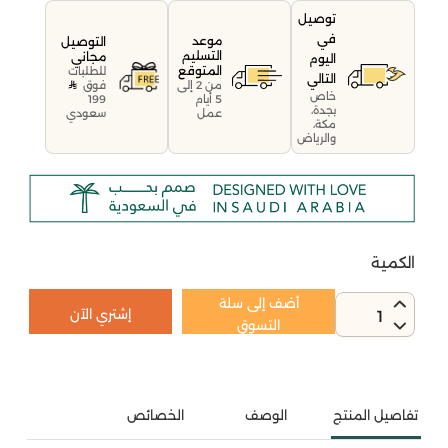
توصيل
في
موعد
التوصيل
التسليم
مجاني
اليوم
المتوقع
للطلبات
التالي
فوق
من 2 إلى
خاص
199
5 أيام
بجدة،
سعودي
عمل
مكة،
والرياض
الكمية
أضف إلى سلة
إشتري الآن
1
التسوق
تفاصيل المنتج
الوصف
الخصائص