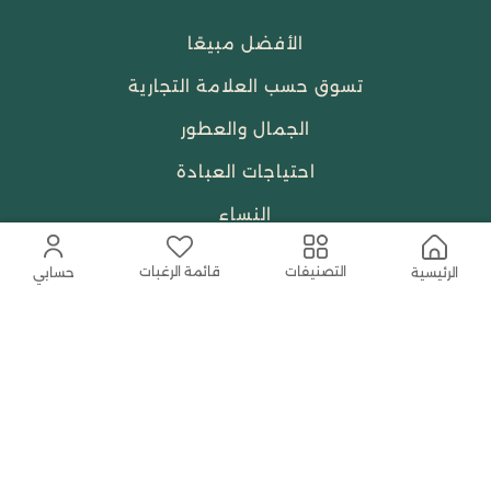
الأفضل مبيعًا
تسوق حسب العلامة التجارية
الجمال والعطور
احتياجات العبادة
النساء
قائمة الرغبات
التصنيفات
الرئيسية
حسابي
حمل التطبيق المجاني الآن
اتصل بنا
help@shababuna.com
+966 920009538