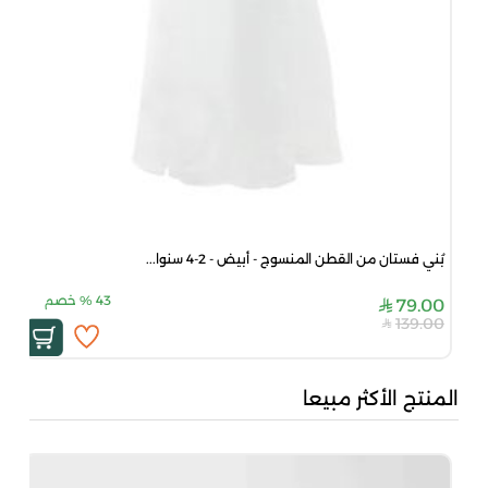
بُني فستان من القطن المنسوج - أبيض - 2-4 سنوا...
43
%
خصم
79.00
139.00
المنتج الأكثر مبيعا
بُن