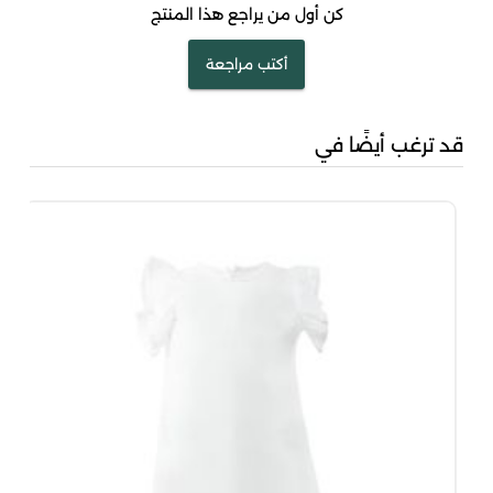
كن أول من يراجع هذا المنتج
أكتب مراجعة
قد ترغب أيضًا في
بُني
00
00