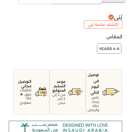
بُني
اكتشف علامة بُني
المقاس
4-6 YEARS
توصيل
في
موعد
التوصيل
التسليم
مجاني
اليوم
المتوقع
للطلبات
التالي
فوق
من 2 إلى
خاص
199
5 أيام
بجدة،
سعودي
عمل
مكة،
والرياض