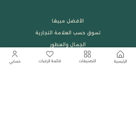
الأفضل مبيعًا
تسوق حسب العلامة التجارية
الجمال والعطور
احتياجات العبادة
قائمة الرغبات
التصنيفات
الرئيسية
حسابي
النساء
حمل التطبيق المجاني الآن
اتصل بنا
help@shababuna.com
+966 920009538