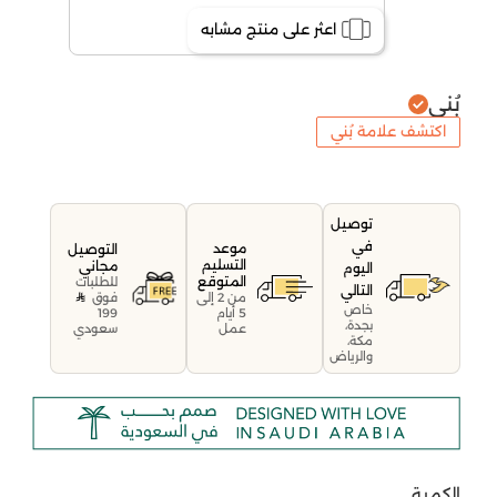
اعثر على منتج مشابه
بُني
اكتشف علامة بُني
توصيل
في
موعد
التوصيل
التسليم
مجاني
اليوم
المتوقع
للطلبات
التالي
فوق
من 2 إلى
خاص
199
5 أيام
بجدة،
سعودي
عمل
مكة،
والرياض
الكمية