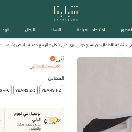
لعطور
احتياجات العبادة
النساء
الرجال
الهدايا
ُني منشفة للأطفال من نسيج دوبي تيري على شكل طائر مع حقيبة - أبيض وأسود - XS
بُني
اكتشف علامة بُني
المقاس
4-6 YEARS
2-3 YEARS
1-2 YEARS
توصيل في اليوم
التالي
خاص بجدة، مكة،
والرياض