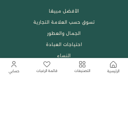
الأفضل مبيعًا
تسوق حسب العلامة التجارية
الجمال والعطور
احتياجات العبادة
النساء
قائمة الرغبات
التصنيفات
الرئيسية
حسابي
حمل التطبيق المجاني الآن
اتصل بنا
help@shababuna.com
+966 920009538