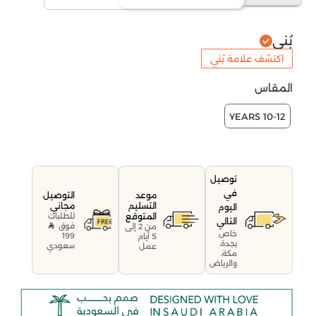
بُني
اكتشف علامة بُني
المقاس
10-12 YEARS
توصيل
في
موعد
التوصيل
التسليم
مجاني
اليوم
المتوقع
للطلبات
التالي
فوق
من 2 إلى
خاص
199
5 أيام
بجدة،
سعودي
عمل
مكة،
والرياض