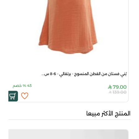
بُني فستان من القطن المنسوج - برتقالي - 6-8 س...
بُن
43
%
خصم
00
79.00
00
139.00
المنتج الأكثر مبيعا
بُن