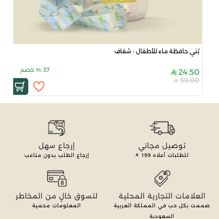
بُني حافظة ماء للأطفال - شفاف
37
%
خصم
24.50
39.00
توصيل مجاني
إرجاع سهل
للطلبات أعلاه
199
إرجاع الطلب بدون متاعب
العلامات التجارية المحلية
لتسوق خالٍ من المخاطر
صممت بكل حب في المملكة العربية
المعلومات محمية
السعودية