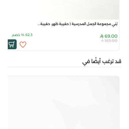
بُني مجموعة الجمل المدرسية ( حقيبة ظهر، حقيبة...
62.3
%
خصم
69.00
183.00
قد ترغب أيضًا في
بني
00
00