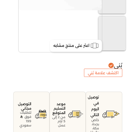
اعثر على منتج مشابه
بُني
اكتشف علامة بُني
توصيل
في
موعد
التوصيل
التسليم
مجاني
اليوم
المتوقع
للطلبات
التالي
فوق
من 2 إلى
خاص
199
5 أيام
بجدة،
سعودي
عمل
مكة،