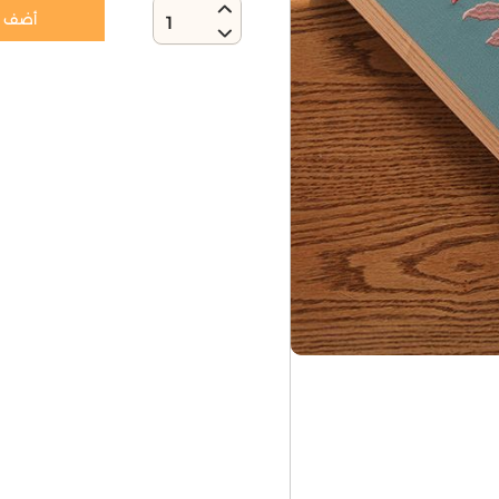
أضف إ
1