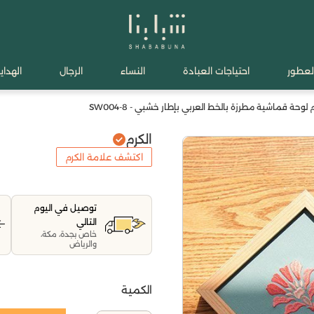
لعطور
احتياجات العبادة
النساء
الرجال
الهدايا
 لوحة قماشية مطرزة بالخط العربي بإطار خشبي - SW004-8
الكرم
اكتشف علامة الكرم
توصيل في اليوم
التالي
خاص بجدة، مكة،
والرياض
الكمية