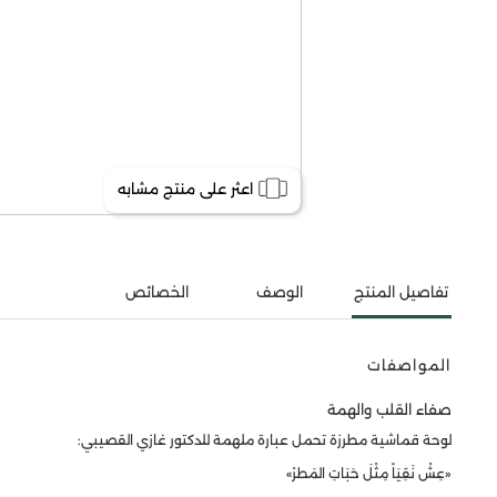
اعثر على منتج مشابه
تفاصيل المنتج
الوصف
الخصائص
المواصفات
صفاء القلب والهمة
لوحة قماشية مطرزة تحمل عبارة ملهمة للدكتور غازي القصيبي:
«عِشْ نَقِيَاً مِثْلَ حَبَاتِ المَطرْ»