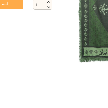
أضف إ
1