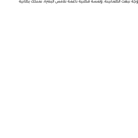
منسوجة تبعث الطمأنينة، ولمسة قطنية ناعمة تلامس البشرة، تمنحك بطانية