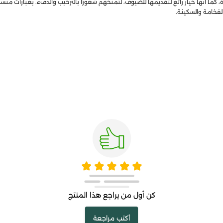
، كما أنها خيار رائع لتقديمها للضيوف، لتمنحهم شعورًا بالترحيب والدفء. بعبارات 
لفخامة والسكينة.
كن أول من يراجع هذا المنتج
أكتب مراجعة