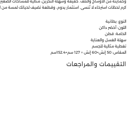
وحمايته من الأوساخ والتلف. خفيفة وسهلة التخزين، مثالية للمساحات الصغيرة
كرم لحظات استرخاء لا تُنسى. استثمار يدوم، وقطعة تضيف لحياتك لمسة من ا
النوع: بطانية
اللون: أخضر داكن
الخامة: قطن
سهلة الغسل والعناية
تغطية مثالية للجسم
المقاس: 50 إنش×60 إنش = 127 سم×152.4سم
التقييمات والمراجعات