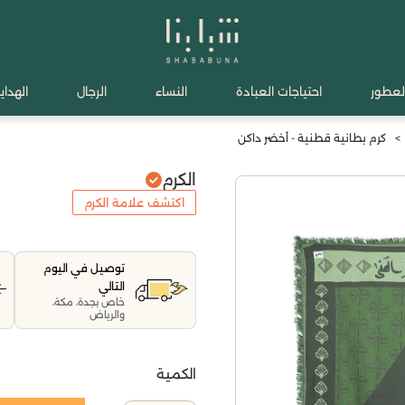
لعطور
احتياجات العبادة
النساء
الرجال
الهدايا
>
كرم بطانية قطنية - أخضر داكن
الكرم
اكتشف علامة الكرم
توصيل في اليوم
التالي
خاص بجدة، مكة،
والرياض
الكمية