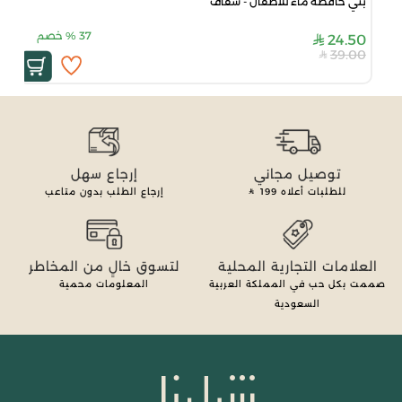
بُني حافظة ماء للأطفال - شفاف
37
%
خصم
24.50
39.00
توصيل مجاني
إرجاع سهل
للطلبات أعلاه
199
إرجاع الطلب بدون متاعب
العلامات التجارية المحلية
لتسوق خالٍ من المخاطر
صممت بكل حب في المملكة العربية
المعلومات محمية
السعودية