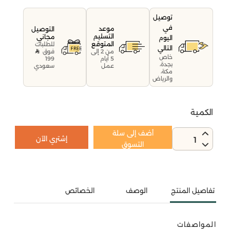
توصيل
في
موعد
التوصيل
التسليم
مجاني
اليوم
المتوقع
للطلبات
التالي
فوق
من 2 إلى
خاص
199
5 أيام
بجدة،
سعودي
عمل
مكة،
والرياض
الكمية
أضف إلى سلة
إشتري الآن
1
التسوق
تفاصيل المنتج
الوصف
الخصائص
المواصفات