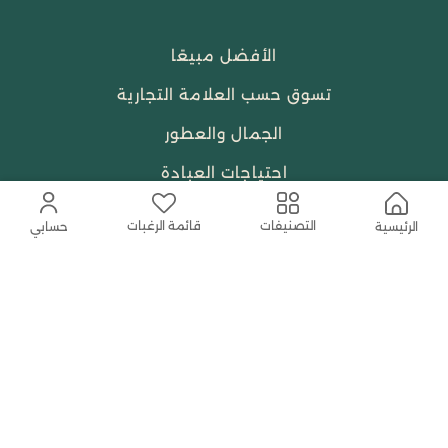
الأفضل مبيعًا
تسوق حسب العلامة التجارية
الجمال والعطور
احتياجات العبادة
النساء
قائمة الرغبات
التصنيفات
الرئيسية
حسابي
حمل التطبيق المجاني الآن
اتصل بنا
help@shababuna.com
+966 920009538