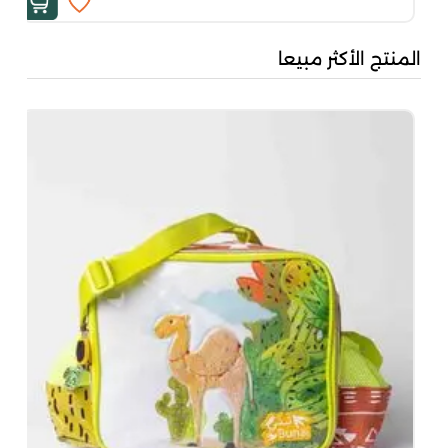
المنتج الأكثر مبيعا
بُن
50
00