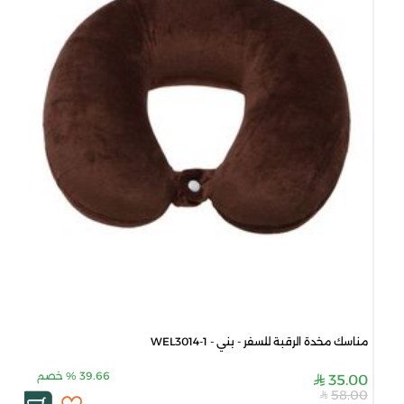
مناسك مخدة الرقبة للسفر - بني - WEL3014-1
39.66
%
خصم
35.00
58.00