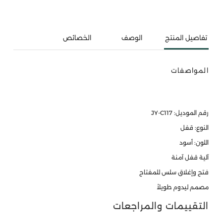
تفاصيل المنتج
الوصف
الخصائص
المواصفات
رقم الموديل: JY-C117
النوع: قفل
اللون: أسود
آلية قفل آمنة
فتح وإغلاق سلس للمفتاح
مصمم ليدوم طويلاً
التقييمات والمراجعات