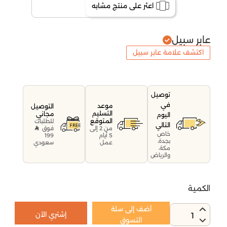
اعثر على منتج مشابه
عابر سبيل
اكتشف علامة عابر سبيل
توصيل
في
موعد
التوصيل
التسليم
مجاني
اليوم
المتوقع
للطلبات
التالي
فوق
من 2 إلى
خاص
199
5 أيام
بجدة،
سعودي
عمل
مكة،
والرياض
الكمية
أضف إلى سلة
إشتري الآن
1
التسوق